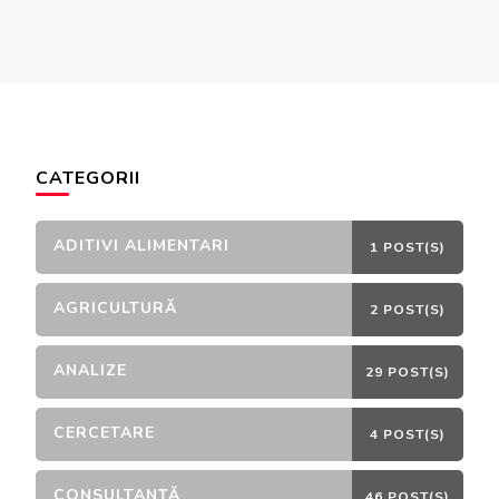
CATEGORII
ADITIVI ALIMENTARI
1 POST(S)
AGRICULTURĂ
2 POST(S)
ANALIZE
29 POST(S)
CERCETARE
4 POST(S)
CONSULTANȚĂ
46 POST(S)