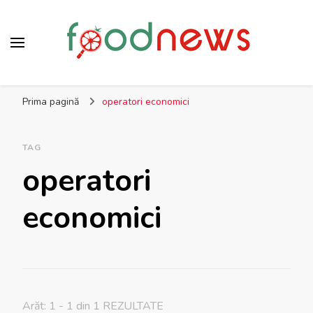
Foodnews.ro
Domeniul agro-alimentar sub lupa specialiștilor
Prima pagină
operatori economici
TAG
operatori
economici
Arăt: 1 - 1 din 1 REZULTATE