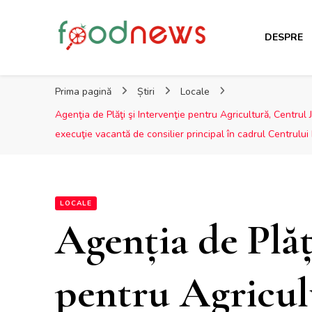
DESPRE
Foodnews.ro
Domeniul agro-alimentar sub lupa specialiștilor
Prima pagină
Știri
Locale
Agenţia de Plăţi şi Intervenţie pentru Agricultură, Centrul 
execuţie vacantă de consilier principal în cadrul Centrului 
LOCALE
Agenţia de Plăţ
pentru Agricul