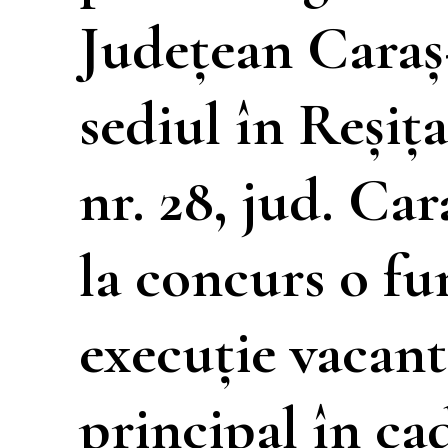
Judeţean Caraş
sediul în Reşiţa
nr. 28, jud. Car
la concurs o fu
execuţie vacant
principal în ca