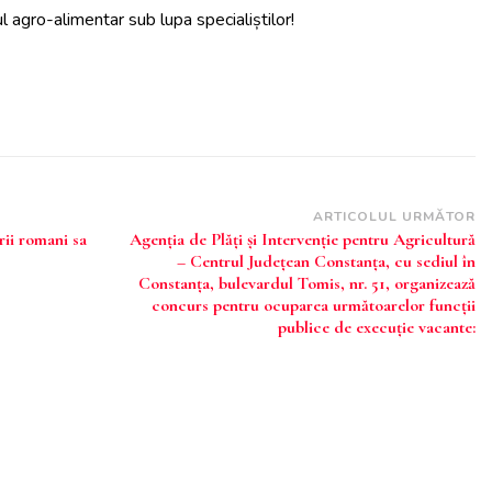
 agro-alimentar sub lupa specialiștilor!
ARTICOLUL URMĂTOR
rii romani sa
Agenţia de Plăţi şi Intervenţie pentru Agricultură
– Centrul Judeţean Constanţa, cu sediul în
Constanţa, bulevardul Tomis, nr. 51, organizează
concurs pentru ocuparea următoarelor funcţii
publice de execuţie vacante: