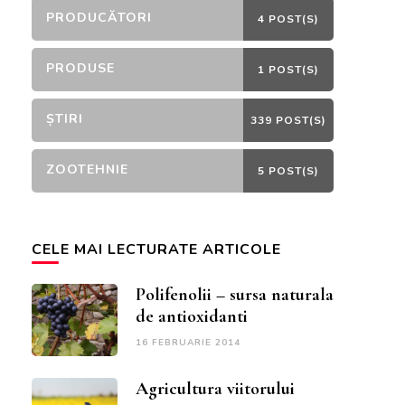
PRODUCĂTORI
4 POST(S)
PRODUSE
1 POST(S)
ȘTIRI
339 POST(S)
ZOOTEHNIE
5 POST(S)
CELE MAI LECTURATE ARTICOLE
Polifenolii – sursa naturala
de antioxidanti
16 FEBRUARIE 2014
Agricultura viitorului