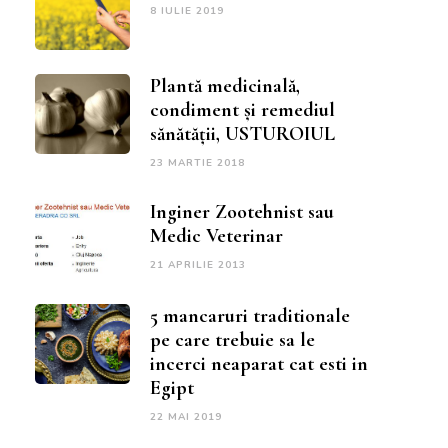
8 IULIE 2019
Plantă medicinală,
condiment și remediul
sănătății, USTUROIUL
23 MARTIE 2018
Inginer Zootehnist sau
Medic Veterinar
21 APRILIE 2013
5 mancaruri traditionale
pe care trebuie sa le
incerci neaparat cat esti in
Egipt
22 MAI 2019