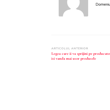
CADRUL
Domeniul
CENTRULUI
LOCAL
BOZOVICI.
Navigare
ARTICOLUL ANTERIOR
Legea care ii va sprijini pe producato
în
isi vanda mai usor produsele
articole