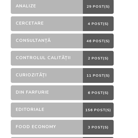
ANALIZE
29 POST(S)
CERCETARE
4 POST(S)
CONSULTANȚĂ
46 POST(S)
CONTROLUL CALITĂȚII
2 POST(S)
CURIOZITĂȚI
11 POST(S)
DIN FARFURIE
6 POST(S)
EDITORIALE
156 POST(S)
FOOD ECONOMY
3 POST(S)