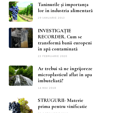
Taninurile și importanța
lor în industria alimentară
29 IANUARIE 2013
INVESTIGAȚIE
RECORDER. Cum se
transformă banii europeni
în apă contaminată
23 FEBRUARIE 2020
Ar trebui să ne îngrijoreze
microplasticul aflat în apa
îmbuteliată?
14 MAI 2018
STRUGURII- Materie
prima pentru vinificatie