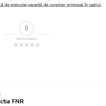
că de execuţie vacantă de consilier principal în cadrul
0
Article Rating
E
ctia FNR