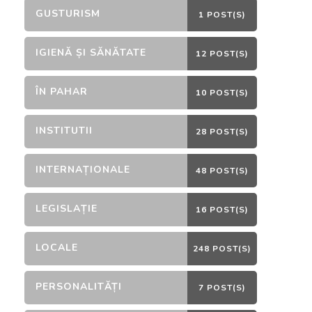
GUSTURISM
1 POST(S)
IGIENĂ ȘI SĂNĂTATE
12 POST(S)
ÎN PAHAR
10 POST(S)
INSTITUTII
28 POST(S)
INTERNAȚIONALE
48 POST(S)
LEGISLAȚIE
16 POST(S)
LOCALE
248 POST(S)
PERSONALITĂȚI
7 POST(S)