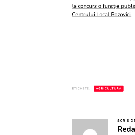
SEVERIN,
la concurs o funcţie publi
CU
SEDIUL
Centrului Local Bozovici.
ÎN
REŞIŢA,
PIAŢA
REPUBLICII,
NR.
28,
JUD.
CARAŞ-
SEVERIN,
SCOATE
LA
CONCURS
O
FUNCŢIE
ETICHETE:
AGRICULTURA
PUBLICĂ
DE
EXECUŢIE
VACANTĂ
DE
SCRIS D
CONSILIER
PRINCIPAL
Reda
ÎN