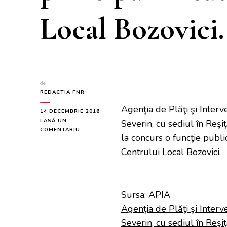
Local Bozovici.
de
REDACTIA FNR
Agenţia de Plăţi şi Inter
14 DECEMBRIE 2016
LASĂ UN
Severin, cu sediul în Reşiţ
LA
COMENTARIU
la concurs o funcţie publi
AGENŢIA
DE
Centrului Local Bozovici.
PLĂŢI
ŞI
INTERVENŢIE
PENTRU
Sursa: APIA
AGRICULTURĂ,
CENTRUL
Agenţia de Plăţi şi Inter
JUDEŢEAN
CARAŞ-
Severin, cu sediul în Reşiţ