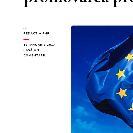
de
REDACTIA FNR
19 IANUARIE 2017
LASĂ UN
LA
COMENTARIU
COMISIA
EUROPEANA
ALOCA
128
MILIOANE
DE
EURO
PENTRU
PROMOVAREA
PRODUSELOR
AGRICOLE