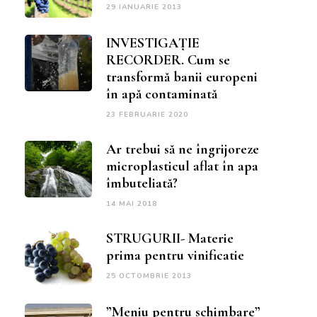
29 IANUARIE 2013
INVESTIGAȚIE
RECORDER. Cum se
transformă banii europeni
în apă contaminată
23 FEBRUARIE 2020
Ar trebui să ne îngrijoreze
microplasticul aflat în apa
îmbuteliată?
14 MAI 2018
STRUGURII- Materie
prima pentru vinificatie
25 OCTOMBRIE 2013
”Meniu pentru schimbare”