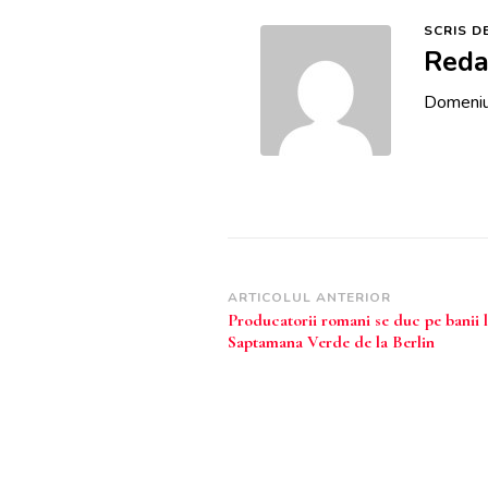
SCRIS D
Reda
Domeniul
Navigare
ARTICOLUL ANTERIOR
Producatorii romani se duc pe banii l
în
Saptamana Verde de la Berlin
articole