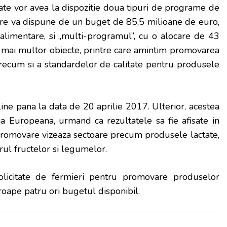
sate vor avea la dispozitie doua tipuri de programe de
are va dispune de un buget de 85,5 milioane de euro,
alimentare, si „multi-programul”, cu o alocare de 43
 mai multor obiecte, printre care amintim promovarea
 precum si a standardelor de calitate pentru produsele
ine pana la data de 20 aprilie 2017. Ulterior, acestea
ia Europeana, urmand ca rezultatele sa fie afisate in
omovare vizeaza sectoare precum produsele lactate,
orul fructelor si legumelor.
solicitate de fermieri pentru promovare produselor
roape patru ori bugetul disponibil.