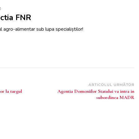
E
ctia FNR
 agro-alimentar sub lupa specialiștilor!
ARTICOLUL URMĂTOR
or la targul
Agentia Domeniilor Statului va intra in
subordinea MADR