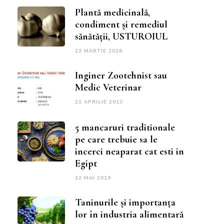
Plantă medicinală,
condiment și remediul
sănătății, USTUROIUL
23 MARTIE 2018
Inginer Zootehnist sau
Medic Veterinar
21 APRILIE 2013
5 mancaruri traditionale
pe care trebuie sa le
incerci neaparat cat esti in
Egipt
22 MAI 2019
Taninurile și importanța
lor în industria alimentară