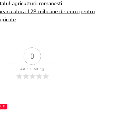
talul agriculturii romanesti
eana aloca 128 milioane de euro pentru
gricole
0
Article Rating
UE