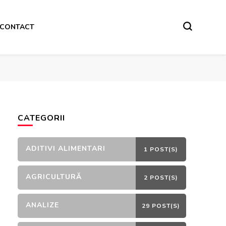
CONTACT
CATEGORII
ADITIVI ALIMENTARI
1 POST(S)
AGRICULTURĂ
2 POST(S)
ANALIZE
29 POST(S)