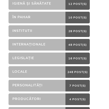
IGIENĂ ȘI SĂNĂTATE
12 POST(S)
ÎN PAHAR
10 POST(S)
INSTITUTII
28 POST(S)
INTERNAȚIONALE
48 POST(S)
LEGISLAȚIE
16 POST(S)
LOCALE
248 POST(S)
PERSONALITĂȚI
7 POST(S)
PRODUCĂTORI
4 POST(S)