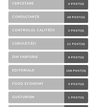
CERCETARE
4 POST(S)
CONSULTANȚĂ
46 POST(S)
CONTROLUL CALITĂȚII
2 POST(S)
CURIOZITĂȚI
11 POST(S)
DIN FARFURIE
6 POST(S)
EDITORIALE
156 POST(S)
FOOD ECONOMY
3 POST(S)
GUSTURISM
1 POST(S)