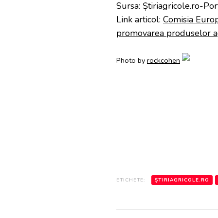
Sursa: Știriagricole.ro-Por
Link articol:
Comisia Europ
promovarea produselor a
Photo by
rockcohen
ETICHETE:
ȘTIRIAGRICOLE.RO