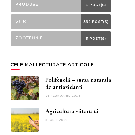
PRODUSE
1 POST(S)
ȘTIRI
339 POST(S)
ZOOTEHNIE
5 POST(S)
CELE MAI LECTURATE ARTICOLE
Polifenolii – sursa naturala
de antioxidanti
16 FEBRUARIE 2014
Agricultura viitorului
8 IULIE 2019