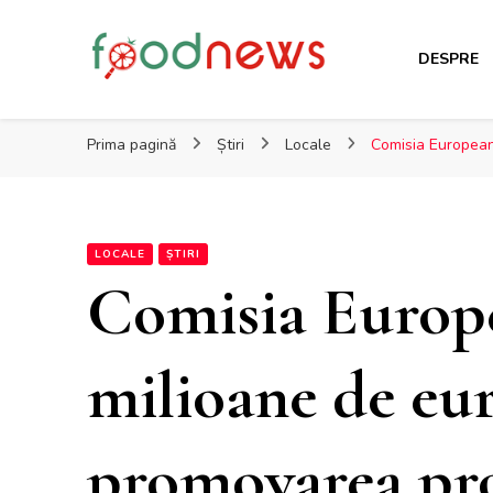
DESPRE
Foodnews.ro
Domeniul agro-alimentar sub lupa specialiștilor
Prima pagină
Știri
Locale
Comisia European
LOCALE
ȘTIRI
Comisia Europe
milioane de eu
promovarea pro