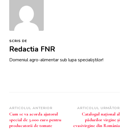
SCRIS DE
Redactia FNR
Domeniul agro-alimentar sub lupa specialiștilor!
Navigare
ARTICOLUL ANTERIOR
ARTICOLUL URMĂTOR
Cum se va acorda ajutorul
Catalogul naţional al
în
special de 3.000 euro pentru
pădurilor virgine şi
articole
producatorii de tomate
cvasivirgine din România