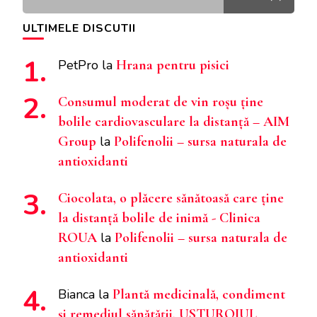
ULTIMELE DISCUTII
PetPro
la
Hrana pentru pisici
Consumul moderat de vin roșu ține
bolile cardiovasculare la distanță – AIM
Group
la
Polifenolii – sursa naturala de
antioxidanti
Ciocolata, o plăcere sănătoasă care ține
la distanță bolile de inimă - Clinica
ROUA
la
Polifenolii – sursa naturala de
antioxidanti
Bianca
la
Plantă medicinală, condiment
și remediul sănătății, USTUROIUL