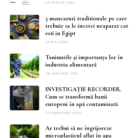
21 APRILIE 2013
5 mancaruri traditionale pe care
trebuie sa le incerci neaparat cat
esti in Egipt
22 MAI 2019
Taninurile și importanța lor în
industria alimentară
29 IANUARIE 2013
INVESTIGAȚIE RECORDER.
Cum se transformă banii
europeni în apă contaminată
23 FEBRUARIE 2020
Ar trebui să ne îngrijoreze
microplasticul aflat în apa