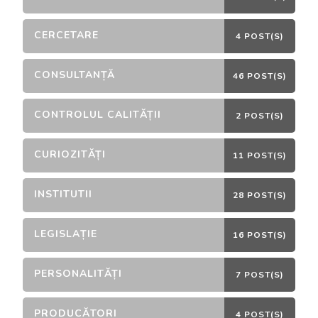
CERCETARE
4 POST(S)
CONSULTANȚĂ
46 POST(S)
CONTROLUL CALITĂȚII
2 POST(S)
CURIOZITĂȚI
11 POST(S)
INSTITUTII
28 POST(S)
LEGISLAȚIE
16 POST(S)
PERSONALITĂȚI
7 POST(S)
PRODUCĂTORI
4 POST(S)