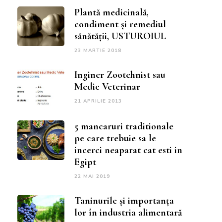
Plantă medicinală,
condiment și remediul
sănătății, USTUROIUL
23 MARTIE 2018
Inginer Zootehnist sau
Medic Veterinar
21 APRILIE 2013
5 mancaruri traditionale
pe care trebuie sa le
incerci neaparat cat esti in
Egipt
22 MAI 2019
Taninurile și importanța
lor în industria alimentară