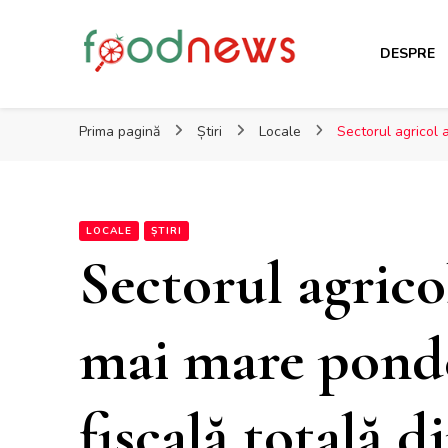
DESPRE
Foodnews.ro
Domeniul agro-alimentar sub lupa specialiștilor
Prima pagină
Știri
Locale
Sectorul agricol 
LOCALE
ȘTIRI
Sectorul agrico
mai mare ponde
fiscală totală 