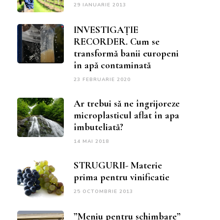
29 IANUARIE 2013
INVESTIGAȚIE
RECORDER. Cum se
transformă banii europeni
în apă contaminată
23 FEBRUARIE 2020
Ar trebui să ne îngrijoreze
microplasticul aflat în apa
îmbuteliată?
14 MAI 2018
STRUGURII- Materie
prima pentru vinificatie
25 OCTOMBRIE 2013
”Meniu pentru schimbare”