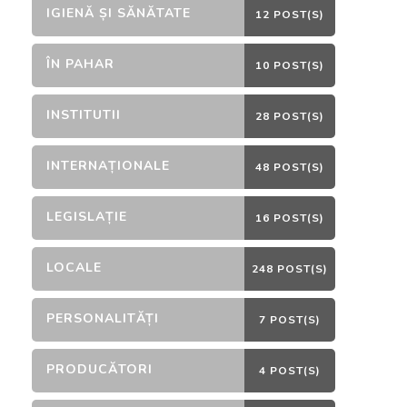
IGIENĂ ȘI SĂNĂTATE
12 POST(S)
ÎN PAHAR
10 POST(S)
INSTITUTII
28 POST(S)
INTERNAȚIONALE
48 POST(S)
LEGISLAȚIE
16 POST(S)
LOCALE
248 POST(S)
PERSONALITĂȚI
7 POST(S)
PRODUCĂTORI
4 POST(S)