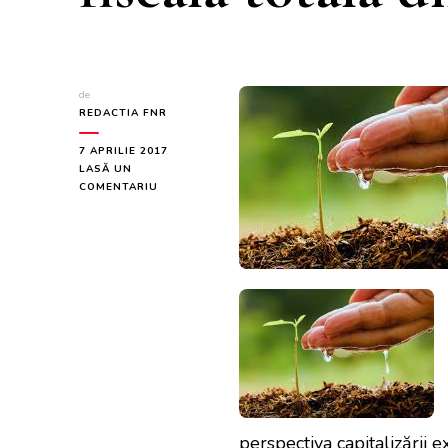
de
REDACTIA FNR
7 APRILIE 2017
LASĂ UN
LA
COMENTARIU
SECTORUL
AGRICOL
ARE
A
DOUA
CEA
MAI
MARE
PONDERE
DIN
EVAZIUNEA
FISCALĂ
TOTALĂ
DIN
perspectiva capitalizării ex