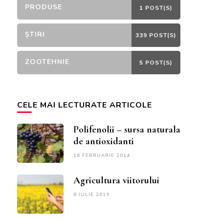
PRODUSE
1 POST(S)
ȘTIRI
339 POST(S)
ZOOTEHNIE
5 POST(S)
CELE MAI LECTURATE ARTICOLE
Polifenolii – sursa naturala
de antioxidanti
16 FEBRUARIE 2014
Agricultura viitorului
8 IULIE 2019