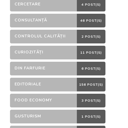
CERCETARE
4 POST(S)
CONSULTANȚĂ
46 POST(S)
CONTROLUL CALITĂȚII
2 POST(S)
CURIOZITĂȚI
11 POST(S)
DIN FARFURIE
6 POST(S)
EDITORIALE
156 POST(S)
FOOD ECONOMY
3 POST(S)
GUSTURISM
1 POST(S)