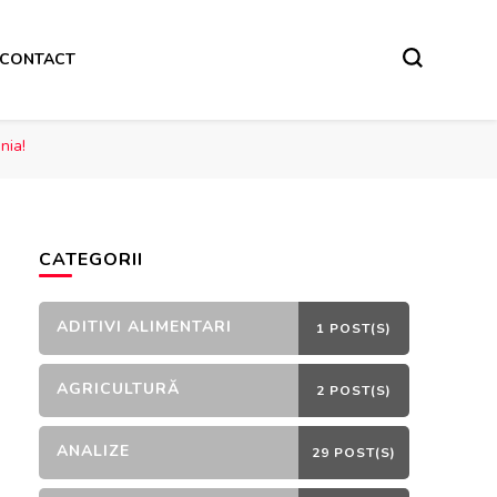
CONTACT
nia!
CATEGORII
ADITIVI ALIMENTARI
1 POST(S)
AGRICULTURĂ
2 POST(S)
ANALIZE
29 POST(S)