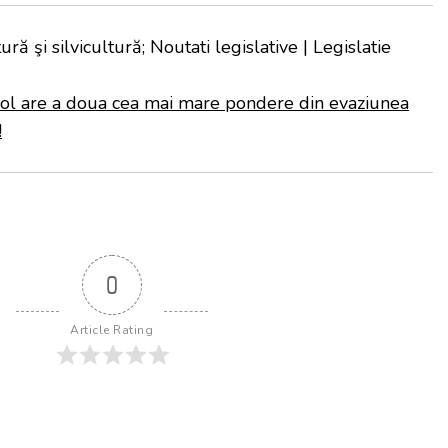
ră şi silvicultură; Noutati legislative | Legislatie
col are a doua cea mai mare pondere din evaziunea
!
0
Article Rating