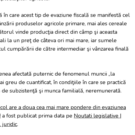
în care acest tip de evaziune fiscală se manifestă cel
ânzării produselor agricole primare, mai ales cereale
torul vinde producţia direct din câmp şi aceasta
ali la un preţ de câteva ori mai mare, iar sumele
l cumpărării de către intermediar şi vânzarea finală
enea afectată puternic de fenomenul muncii „la
i greu de cuantificat, în condiţiile în care se practică
a de subzistenţă şi munca familială, neremunerată.
icol are a doua cea mai mare pondere din evaziunea
!
a fost publicat prima data pe
Noutati legislative |
 juridic
.