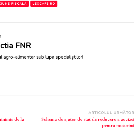
ZIUNE FISCALĂ
LEXCAFE.RO
E
ctia FNR
 agro-alimentar sub lupa specialiștilor!
ARTICOLUL URMĂTOR
minimis de la
Schema de ajutor de stat de reducere a accizei
pentru motorină