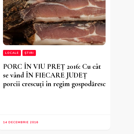
LOCALE
ȘTIRI
PORC ÎN VIU PREȚ 2016: Cu cât
se vând ÎN FIECARE JUDEȚ
porcii crescuți în regim gospodăresc
14 DECEMBRIE 2016