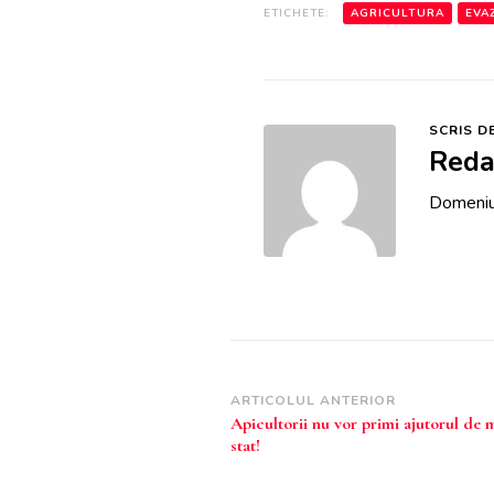
ETICHETE:
AGRICULTURA
EVA
SCRIS D
Reda
Domeniul
Navigare
ARTICOLUL ANTERIOR
Apicultorii nu vor primi ajutorul de 
în
stat!
articole